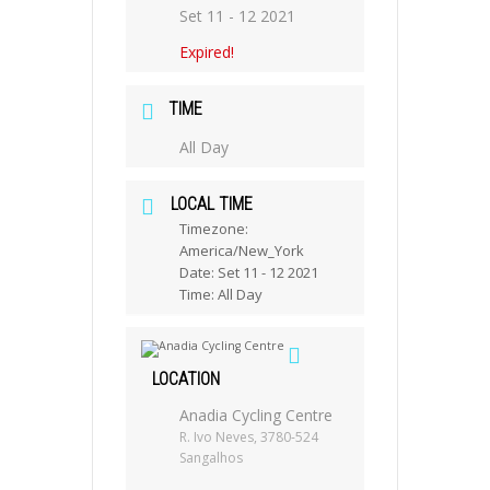
Set 11 - 12 2021
Expired!
TIME
All Day
LOCAL TIME
Timezone:
America/New_York
Date:
Set 11 - 12 2021
Time:
All Day
LOCATION
Anadia Cycling Centre
R. Ivo Neves, 3780-524
Sangalhos